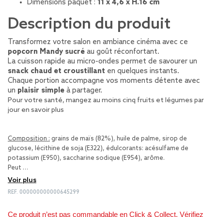
Dimensions paquet :
11 x 4,6 x H.16 cm
Description du produit
Transformez votre salon en ambiance cinéma avec ce
popcorn Mandy sucré
au goût réconfortant.
La cuisson rapide au micro-ondes permet de savourer un
snack chaud et croustillant
en quelques instants.
Chaque portion accompagne vos moments détente avec
un
plaisir simple
à partager.
Pour votre santé, mangez au moins cinq fruits et légumes par
jour
en savoir plus
Composition :
grains de maïs (82%), huile de palme, sirop de
glucose, lécithine de soja (E322), édulcorants: acésulfame de
potassium (E950), saccharine sodique (E954), arôme.
Peut …
Voir plus
REF.
000000000000645299
Ce produit n’est pas commandable en Click & Collect. Vérifiez