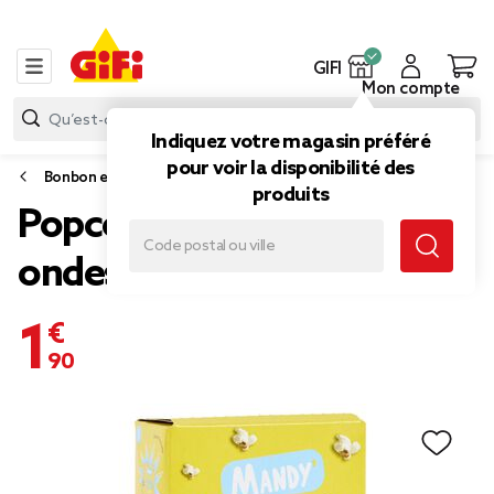
GIFI
Mon compte
Indiquez votre magasin préféré
pour voir la disponibilité des
Bonbon et gourmandise
produits
Popcorn sucré micro-
ondes Mandy 3x80gr
1,90 €