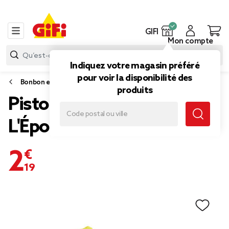
GIFI
Mon compte
Indiquez votre magasin préféré
pour voir la disponibilité des
Bonbon et gourmandise
produits
Pistolet bonbons Bob
L'Éponge ou Tortue Ninja
2,19 €