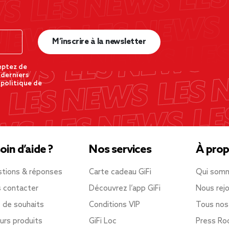
M’inscrire à la newsletter
eptez de
 derniers
 politique de
oin d’aide ?
Nos services
À prop
tions & réponses
Carte cadeau GiFi
Qui som
 contacter
Découvrez l’app GiFi
Nous rejo
e de souhaits
Conditions VIP
Tous nos
urs produits
GiFi Loc
Press R