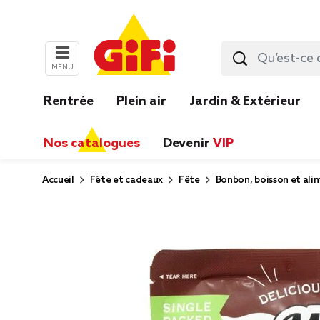
MENU
Rentrée
Plein air
Jardin & Extérieur
Nos catalogues
Devenir
VIP
Accueil
Fête et cadeaux
Fête
Bonbon, boisson et ali