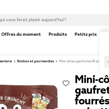
Offres du moment
Produits
Petits prix
N
mentaire
Bonbon et gourmandise
Mini-cônes gaufrettes18 portions
Mini-c
gaufre
fourré