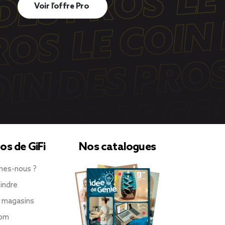
Voir l’offre Pro
os de GiFi
Nos catalogues
mes-nous ?
indre
 magasins
oom