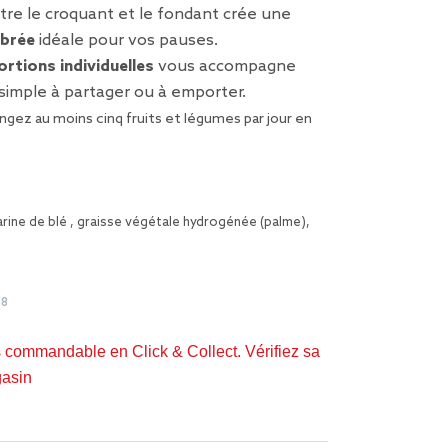
tre le croquant et le fondant crée une
ibrée
idéale pour vos pauses.
ortions individuelles
vous accompagne
simple à partager ou à emporter.
gez au moins cinq fruits et légumes par jour
en
arine de blé , graisse végétale hydrogénée (palme),
98
s commandable en Click & Collect. Vérifiez sa
gasin