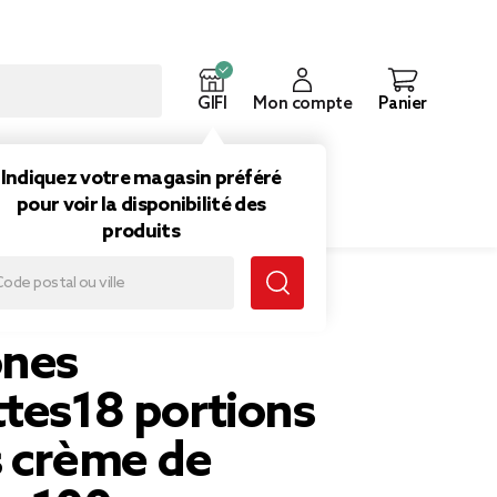
GIFI
Mon compte
Panier
ouveautés
Inspirations
Indiquez votre magasin préféré
pour voir la disponibilité des
produits
 fourrés crème de noisette 100gr
ônes
ttes18 portions
s crème de