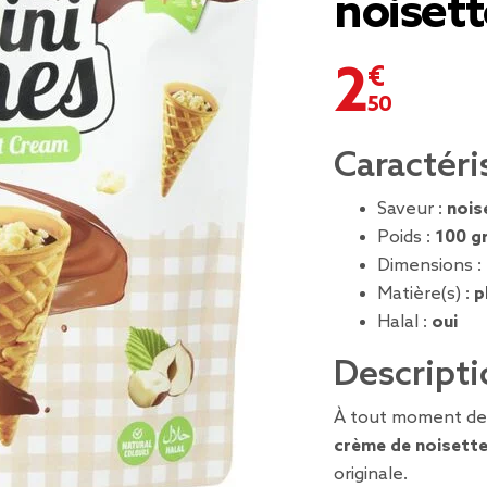
noiset
2,50 €
Caractéri
Saveur :
nois
Poids :
100 gr
Dimensions :
Matière(s) :
p
Halal :
oui
Descripti
À tout moment de 
crème de noisett
originale.