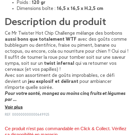
Poids :
120 gr
Dimensions boîte :
16,5 x 16,5 x H.2,5 cm
Description du produit
Ce Mr Twister Hot Chip Challenge mélange des bonbons
aussi bons que totalement WTF
avec des goûts comme
bubblegum ou dentifrice, fraise ou piment, banane ou
octopus, ou encore, cola ou nourriture pour chien !! Oui oui !
Il suffit de tourner la roue pour tomber soit sur une saveur
sympa, soit sur un
twist infernal
qui va retourner vos
cerveaux (et vos papilles) !
Avec son assortiment de goûts improbables, ce défi
devient un
jeu explosif et délirant
pour ambiancer
n'importe quelle soirée.
Pour votre santé, mangez au moins cinq fruits et légumes
par …
Voir plus
REF.
000000000000649925
Ce produit n’est pas commandable en Click & Collect. Vérifiez
sa disponibilité en magasin