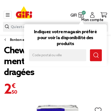
GIFI
Mon compte
Indiquez votre magasin préféré
pour voir la disponibilité des
Bonbon et gourmandise
produits
Chewing-gum Airwaves
menthe forte 5 étuis de 10
dragées
2,50 €