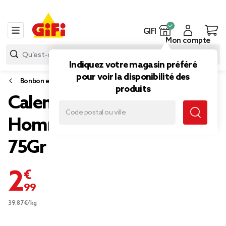
GIFI
Mon compte
Indiquez votre magasin préféré
pour voir la disponibilité des
Bonbon et gourmandise
produits
Calendrier de l'Avent
Homme sexy Chocolat
75Gr
2,99 €
39.87€/kg