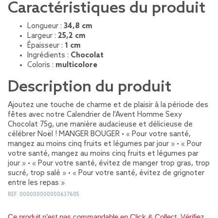
Caractéristiques du produit
Longueur :
34,8 cm
Largeur :
25,2 cm
Épaisseur :
1 cm
Ingrédients :
Chocolat
Coloris :
multicolore
Description du produit
Ajoutez une touche de charme et de plaisir à la période des
fêtes avec notre Calendrier de l'Avent Homme Sexy
Chocolat 75g, une manière audacieuse et délicieuse de
célébrer Noël ! MANGER BOUGER • « Pour votre santé,
mangez au moins cinq fruits et légumes par jour » • « Pour
votre santé, mangez au moins cinq fruits et légumes par
jour » • « Pour votre santé, évitez de manger trop gras, trop
sucré, trop salé » • « Pour votre santé, évitez de grignoter
entre les repas »
REF.
000000000000637605
Ce produit n’est pas commandable en Click & Collect. Vérifiez