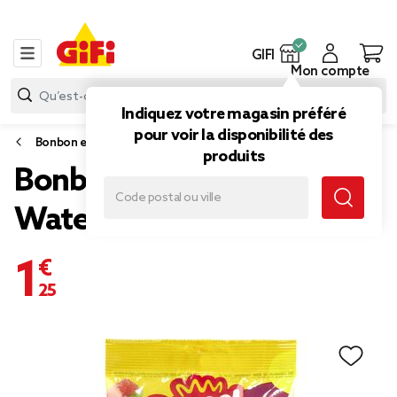
GIFI
Mon compte
Indiquez votre magasin préféré
pour voir la disponibilité des
Bonbon et gourmandise
produits
Bonbons pastèque Damel
Watermelon Slices 135gr
1,25 €