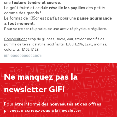
une
texture tendre et sucrée
.
Le goût fruité et acidulé
réveille les papilles
des petits
comme des grands !
Le format de 135gr est parfait pour une
pause gourmande
à tout moment
.
Pour votre santé, pratiquez une activité physique régulière.
Composition :
sirop de glucose, sucre, eau, amidon modifié de
pomme de terre, gélatine, acidifiants : E330, E296, E270, arômes,
colorants : E102, E129.
REF.
000000000000640711
Ne manquez pas la
newsletter GiFi
Pour être informé des nouveautés et des offres
privées, inscrivez-vous à la newsletter