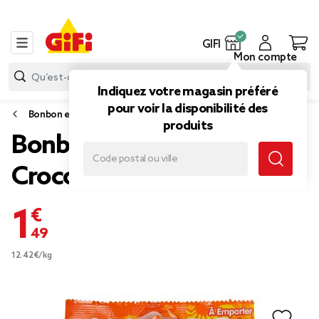
GIFI
Mon compte
Indiquez votre magasin préféré
pour voir la disponibilité des
Bonbon et gourmandise
produits
Bonbons Haribo Hari Le
Croco
1,49 €
12.42€/kg