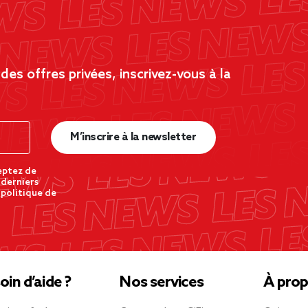
es offres privées, inscrivez-vous à la
M’inscrire à la newsletter
eptez de
 derniers
 politique de
oin d’aide ?
Nos services
À prop