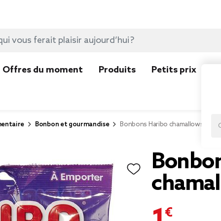
Offres du moment
Produits
Petits prix
N
mentaire
Bonbon et gourmandise
Bonbons Haribo chamallows L'origi
Bonbon
chamall
1,49 €