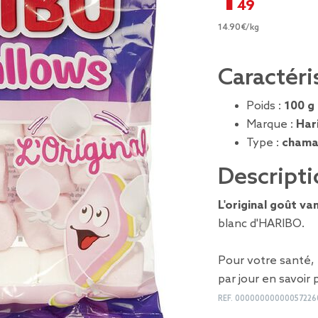
14.90€/kg
Caractéri
Poids :
100 g
Marque :
Har
Type :
chama
Descripti
L'original goût van
blanc d'HARIBO.
Pour votre santé,
par jour
en savoir 
REF.
00000000000057226