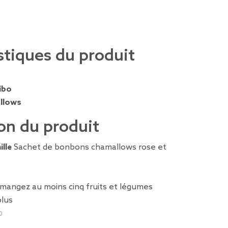
stiques du produit
ibo
llows
on du produit
ille
Sachet de bonbons chamallows rose et
 mangez au moins cinq fruits et légumes
plus
0