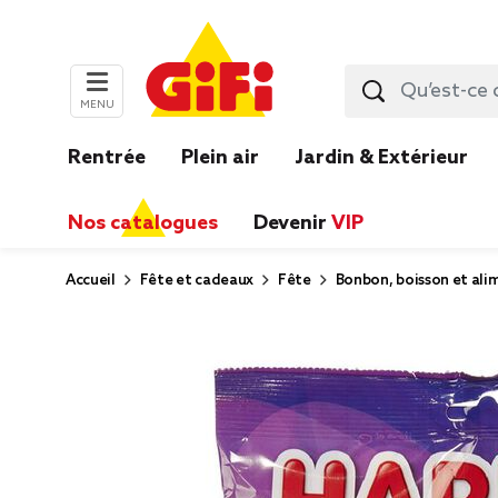
MENU
Rentrée
Plein air
Jardin & Extérieur
Nos catalogues
Devenir
VIP
Accueil
Fête et cadeaux
Fête
Bonbon, boisson et ali