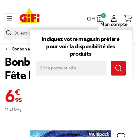
GIFI
Mon compte
Indiquez votre magasin préféré
pour voir la disponibilité des
Bonbon et gourmandise
produits
Bonbons Halloween Méga
Fête Haribo 620gr
6,95 €
11.21€/kg