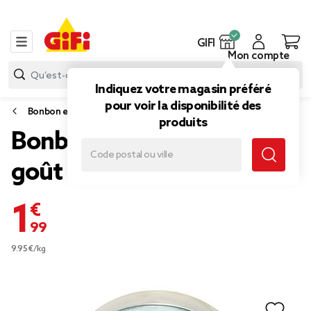
GIFI
Mon compte
Indiquez votre magasin préféré
pour voir la disponibilité des
Bonbon et gourmandise
produits
Bonbons durs pastilles
goût menthe 200gr
1,99 €
9.95€/kg