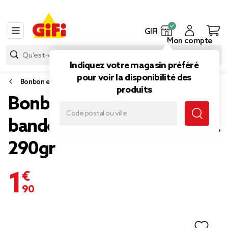
GIFI
Mon compte
Indiquez votre magasin préféré
pour voir la disponibilité des
Bonbon et gourmandise
produits
Bonbons Damel halal
bandes acidulées goût cola
290gr
1,90 €