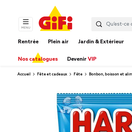
MENU
Rentrée
Plein air
Jardin & Extérieur
Nos catalogues
Devenir
VIP
Accueil
Fête et cadeaux
Fête
Bonbon, boisson et ali