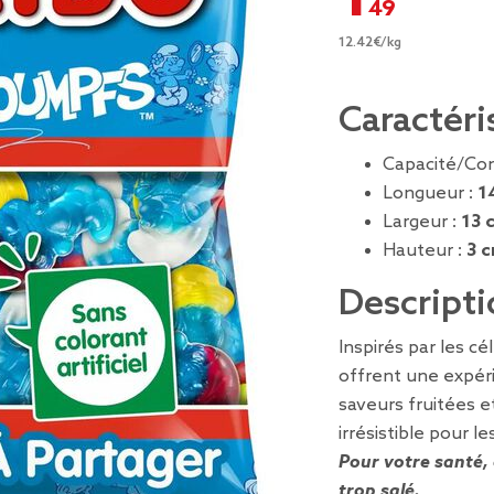
12.42€/kg
Caractéri
Capacité/Co
Longueur :
1
Largeur :
13 
Hauteur :
3 
Descripti
Inspirés par les c
offrent une expér
saveurs fruitées e
irrésistible pour le
Pour votre santé, 
trop salé.