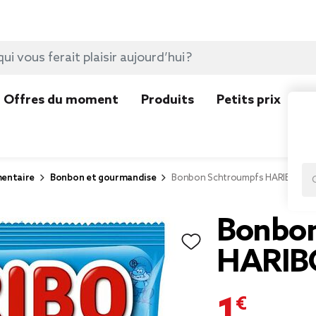
Offres du moment
Produits
Petits prix
N
mentaire
Bonbon et gourmandise
Bonbon Schtroumpfs HARIBO 120
Bonbon
HARIB
1,49 €