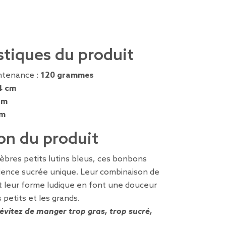
stiques du produit
ntenance :
120 grammes
4 cm
cm
cm
on du produit
élèbres petits lutins bleus, ces bonbons
ience sucrée unique. Leur combinaison de
t leur forme ludique en font une douceur
s petits et les grands.
évitez de manger trop gras, trop sucré,