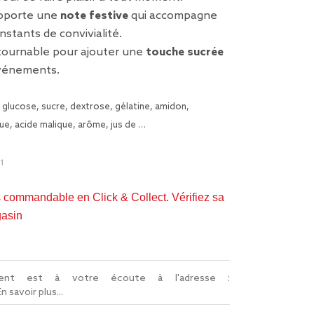
pporte une
note festive
qui accompagne
nstants de convivialité.
tournable pour ajouter une
touche sucrée
événements.
 glucose, sucre, dextrose, gélatine, amidon,
ique, acide malique, arôme, jus de …
1
s commandable en Click & Collect. Vérifiez sa
gasin
lient est à votre écoute à l'adresse :
En savoir plus...