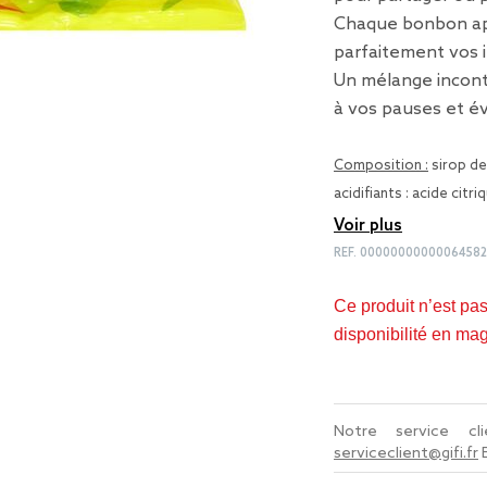
Chaque bonbon a
parfaitement vos i
Un mélange incon
à vos pauses et 
Composition :
sirop de
acidifiants : acide citr
Voir plus
REF.
00000000000064582
Ce produit n’est pa
disponibilité en ma
Notre service c
serviceclient@gifi.fr