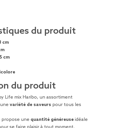
stiques du produit
3 cm
cm
,5 cm
icolore
on du produit
y Life mix Haribo, un assortiment
 une
variété de saveurs
pour tous les
g propose une
quantité généreuse
idéale
our se faire plaisir à tout moment.