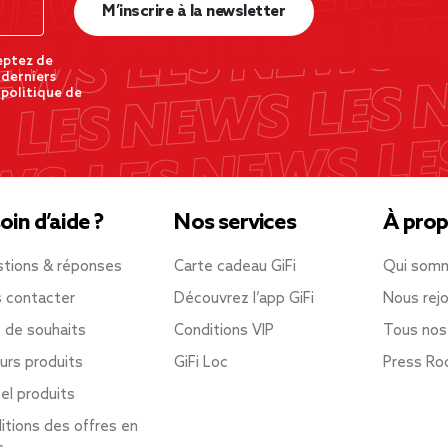
M’inscrire à la newsletter
eptez de
 derniers
 politique de
oin d’aide ?
Nos services
À prop
tions & réponses
Carte cadeau GiFi
Qui som
 contacter
Découvrez l’app GiFi
Nous rejo
e de souhaits
Conditions VIP
Tous nos
urs produits
GiFi Loc
Press R
el produits
itions des offres en