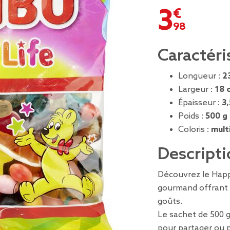
3,98 €
Caractéri
Longueur :
2
Largeur :
18 
Épaisseur :
3
Poids :
500 g
Coloris :
mult
Descripti
Découvrez le Happ
gourmand offrant
goûts.
Le sachet de 500 
pour partager ou p