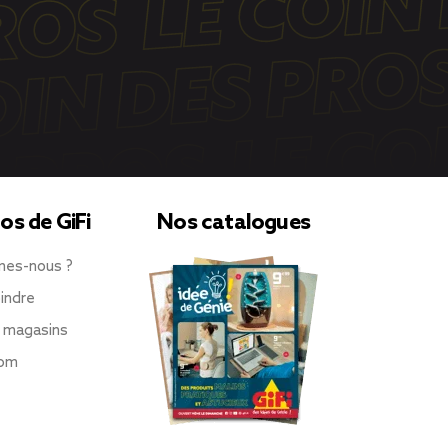
os de GiFi
Nos catalogues
mes-nous ?
indre
 magasins
oom