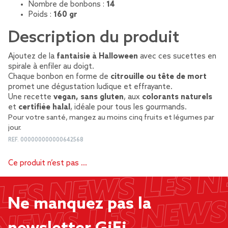
Nombre de bonbons :
14
Poids :
160 gr
Description du produit
Ajoutez de la
fantaisie à Halloween
avec ces sucettes en
spirale à enfiler au doigt.
Chaque bonbon en forme de
citrouille ou tête de mort
promet une dégustation ludique et effrayante.
Une recette
vegan, sans gluten
, aux
colorants naturels
et
certifiée halal
, idéale pour tous les gourmands.
Pour votre santé, mangez au moins cinq fruits et légumes par
jour.
REF.
000000000000642568
Ce produit n’est pas …
Ne manquez pas la