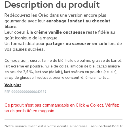
Description du produit
Redécouvrez les Oréo dans une version encore plus
gourmande avec leur
enrobage fondant au chocolat
blanc
.
Leur coeur à la
crème vanille onctueuse
reste fidèle au
goût iconique de la marque.
Un format idéal pour
partager ou savourer en solo
lors de
vos pauses sucrées.
Composition :
sucre, farine de blé, huile de palme, graisse de karité,
lait écrémé en poudre, huile de colza, amidon de blé, cacao maigre
en poudre 2,5 %, lactose (de lait), lactosérum en poudre (de lait),
sirop de glucose-fructose, beurre concentré, émulsifiants …
Voir plus
REF.
000000000000642369
Ce produit n’est pas commandable en Click & Collect. Vérifiez
sa disponibilité en magasin
Notre service client est à votre écoute à l'adresse :
serviceclient@gifi.fr