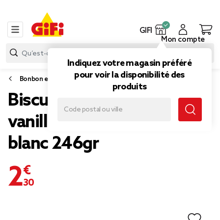
GIFI
Mon compte
Indiquez votre magasin préféré
pour voir la disponibilité des
Bonbon et gourmandise
produits
Biscuits Oréo fourrés
vanille enrobés chocolat
blanc 246gr
2,30 €