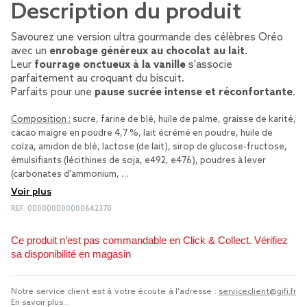
Description du produit
Savourez une version ultra gourmande des célèbres Oréo
avec un
enrobage généreux au chocolat au lait
.
Leur
fourrage onctueux à la vanille
s'associe
parfaitement au croquant du biscuit.
Parfaits pour une
pause sucrée intense et réconfortante
.
Composition :
sucre, farine de blé, huile de palme, graisse de karité,
cacao maigre en poudre 4,7 %, lait écrémé en poudre, huile de
colza, amidon de blé, lactose (de lait), sirop de glucose-fructose,
émulsifiants (lécithines de soja, e492, e476), poudres à lever
(carbonates d'ammonium, …
Voir plus
REF.
000000000000642370
Ce produit n’est pas commandable en Click & Collect. Vérifiez
sa disponibilité en magasin
Notre service client est à votre écoute à l'adresse :
serviceclient@gifi.fr
En savoir plus...