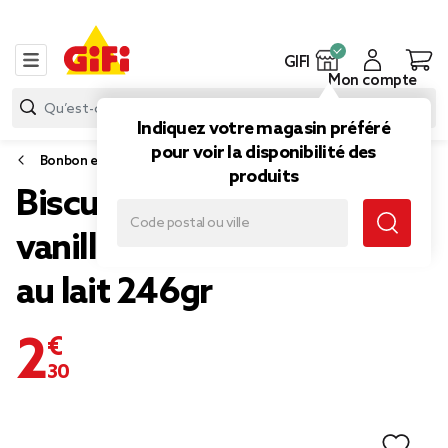
GIFI
Mon compte
Indiquez votre magasin préféré
pour voir la disponibilité des
Bonbon et gourmandise
produits
Biscuits Oréo fourrés
vanille enrobés chocolat
au lait 246gr
2,30 €