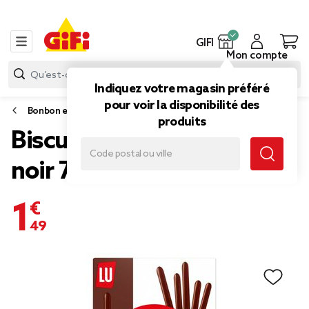
GIFI
Mon compte
Indiquez votre magasin préféré
pour voir la disponibilité des
Bonbon et gourmandise
produits
Biscuits Mikado chocolat
noir 75gr
1,49 €