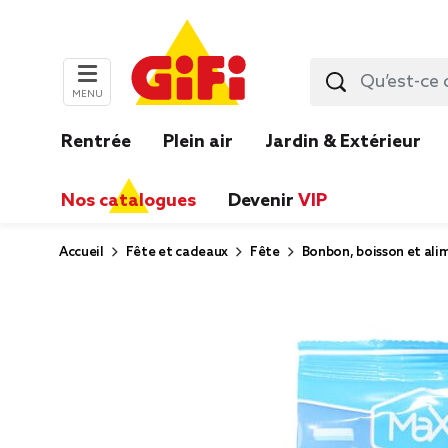
MENU
Rentrée
Plein air
Jardin & Extérieur
Nos catalogues
Devenir
VIP
Accueil
Fête et cadeaux
Fête
Bonbon, boisson et ali