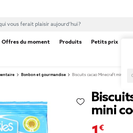
Offres du moment
Produits
Petits prix
N
mentaire
Bonbon et gourmandise
Biscuits cacao Minecraft mini cook
Biscuit
mini c
1,00 €