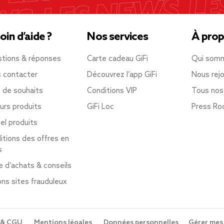
oin d’aide ?
Nos services
À prop
tions & réponses
Carte cadeau GiFi
Qui som
 contacter
Découvrez l’app GiFi
Nous rejo
e de souhaits
Conditions VIP
Tous nos
urs produits
GiFi Loc
Press R
el produits
itions des offres en
s
e d’achats & conseils
ons sites frauduleux
 & CGU
Mentions légales
Données personnelles
Gérer mes