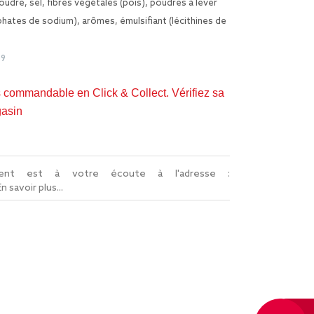
udre, sel, fibres végétales (pois), poudres à lever
hates de sodium), arômes, émulsifiant (lécithines de
59
s commandable en Click & Collect. Vérifiez sa
gasin
lient est à votre écoute à l'adresse :
En savoir plus...