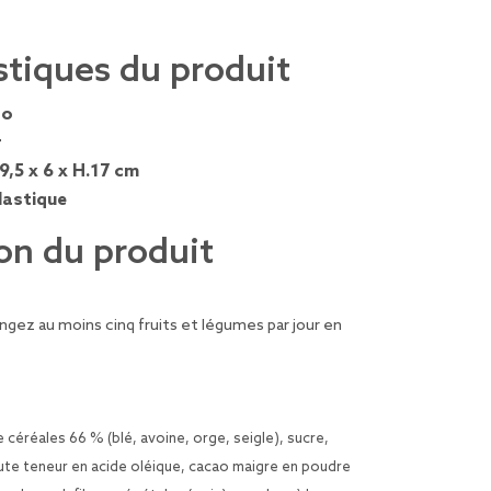
stiques du produit
ao
r
9,5 x 6 x H.17 cm
lastique
on du produit
gez au moins cinq fruits et légumes par jour
en
 céréales 66 % (blé, avoine, orge, seigle), sucre,
aute teneur en acide oléique, cacao maigre en poudre