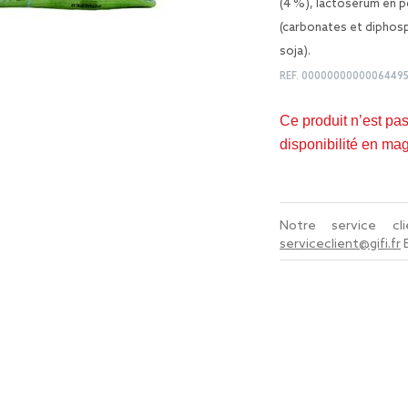
(4 %), lactosérum en po
(carbonates et diphosp
soja).
REF.
0000000000006449
Ce produit n’est pa
disponibilité en ma
Notre service c
serviceclient@gifi.fr