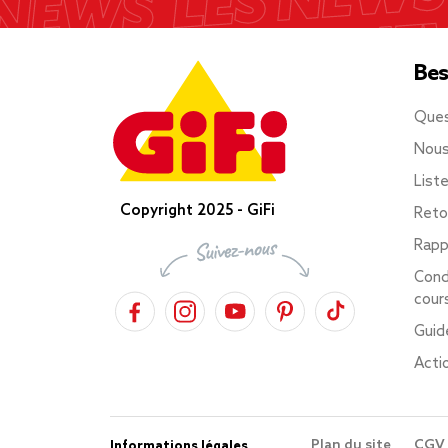
Bes
Ques
Nous
List
Copyright 2025 - GiFi
Reto
Rapp
Cond
cour
Guid
Acti
Plan du site
CGV
Informations légales