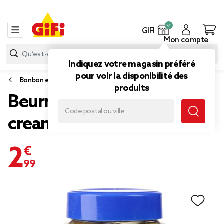
GIFI
Mon compte
Indiquez votre magasin préféré
pour voir la disponibilité des
Bonbon et gourmandise
produits
Beurre de cacahuètes
creamy Duerr's 340gr
2,99 €