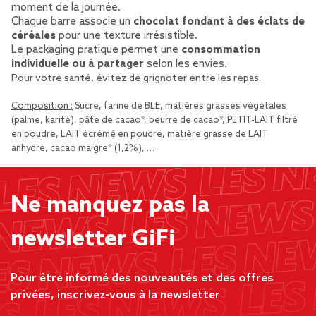
moment de la journée.
Chaque barre associe un
chocolat fondant à des éclats de
céréales
pour une texture irrésistible.
Le packaging pratique permet une
consommation
individuelle ou à partager
selon les envies.
Pour votre santé, évitez de grignoter entre les repas.
Composition :
Sucre, farine de BLE, matières grasses végétales
(palme, karité), pâte de cacao*, beurre de cacao*, PETIT-LAIT filtré
en poudre, LAIT écrémé en poudre, matière grasse de LAIT
anhydre, cacao maigre* (1,2%), …
Ne manquez pas la
newsletter GiFi
Pour être informé des nouveautés et des offres
privées, inscrivez-vous à la newsletter