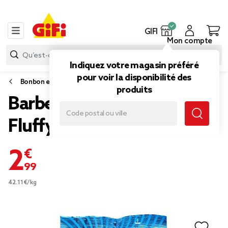
GIFI
Mon compte
Indiquez votre magasin préféré
pour voir la disponibilité des
Bonbon et gourmandise
produits
Barbe à papa goût fruit
Fluffy Stuff
2,99 €
42.11€/kg