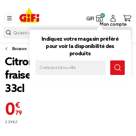
GIFI
Mon compte
Indiquez votre magasin préféré
pour voir la disponibilité des
Boisson
produits
Citronnade pétillante à la
fraise Don Simon canette
33cl
0,79 €
2.39€/l