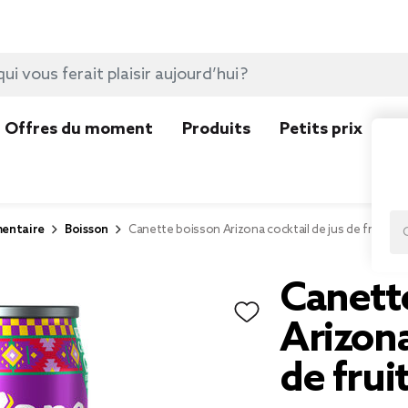
Offres du moment
Produits
Petits prix
N
mentaire
Boisson
Canette boisson Arizona cocktail de jus de fruits 50
Canett
Arizona
de frui