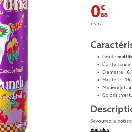
0,88 €
1.76€/l
Caractéri
Goût :
multif
Contenance 
Diamètre :
6,
Hauteur :
16
Matière(s) :
a
Coloris :
vert
Descripti
Savourez la boisso
Voir plus