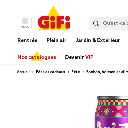
MENU
Rentrée
Plein air
Jardin & Extérieur
Nos catalogues
Devenir
VIP
Accueil
Fête et cadeaux
Fête
Bonbon, boisson et ali