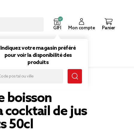
GIFI
Mon compte
Panier
ouveautés
Inspirations
Indiquez votre magasin préféré
pour voir la disponibilité des
produits
cl
e boisson
 cocktail de jus
ts 50cl