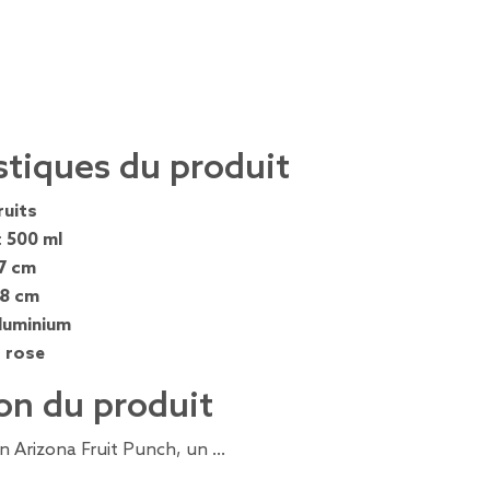
stiques du produit
ruits
:
500 ml
7 cm
,8 cm
luminium
, rose
on du produit
n Arizona Fruit Punch, un …