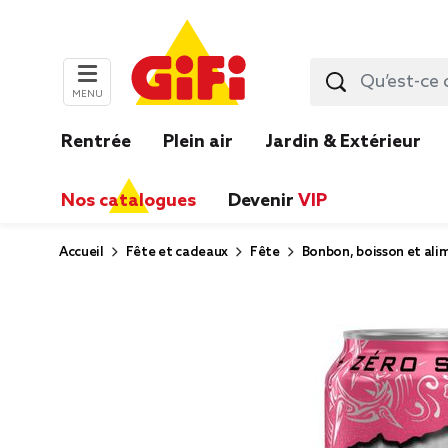
MENU
Rentrée
Plein air
Jardin & Extérieur
Nos catalogues
Devenir
VIP
Accueil
Fête et cadeaux
Fête
Bonbon, boisson et ali