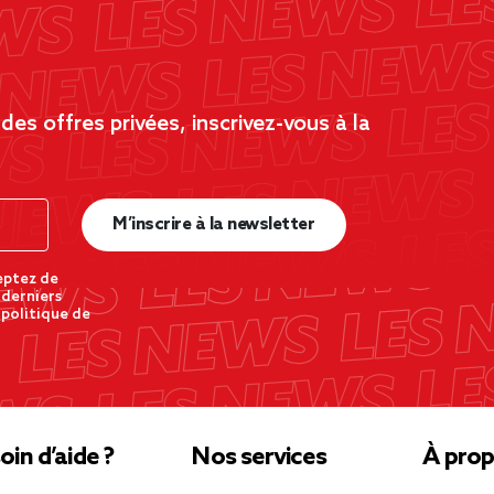
es offres privées, inscrivez-vous à la
M’inscrire à la newsletter
eptez de
 derniers
 politique de
oin d’aide ?
Nos services
À prop