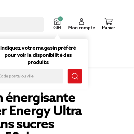
GIFI
Mon compte
Panier
ouveautés
Inspirations
Indiquez votre magasin préféré
pour voir la disponibilité des
produits
s sucres canette 50cl
n énergisante
r Energy Ultra
ns sucres