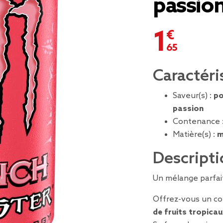
passion
1,65 €
Caractéri
Saveur(s) :
po
passion
Contenance 
Matière(s) :
m
Descripti
Un mélange parfait
Offrez-vous un co
de fruits tropica