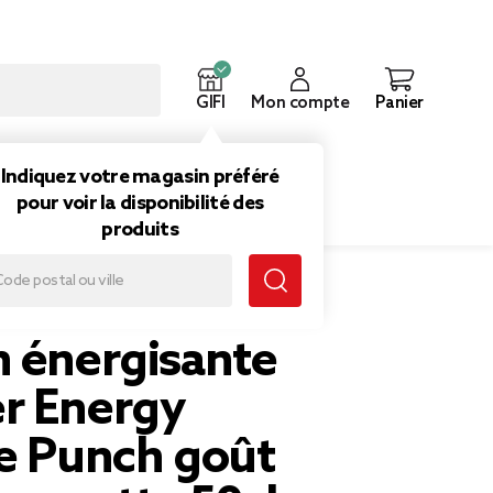
GIFI
Mon compte
Panier
ouveautés
Inspirations
Indiquez votre magasin préféré
pour voir la disponibilité des
produits
 goût passion canette 50cl
n énergisante
r Energy
ne Punch goût