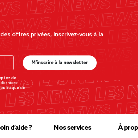
es offres privées, inscrivez-vous à la
M’inscrire à la newsletter
eptez de
 derniers
 politique de
oin d’aide ?
Nos services
À prop