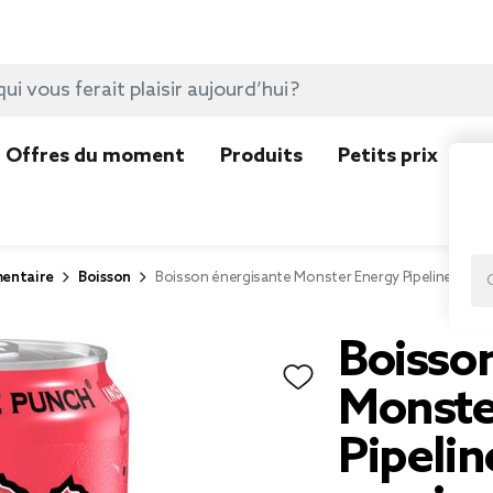
Offres du moment
Produits
Petits prix
N
mentaire
Boisson
Boisson énergisante Monster Energy Pipeline Punch
Boisso
Monste
Pipeli