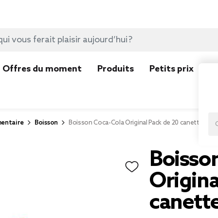
Offres du moment
Produits
Petits prix
N
mentaire
Boisson
Boisson Coca-Cola Original Pack de 20 canettes 33c
Boisso
Origina
canette