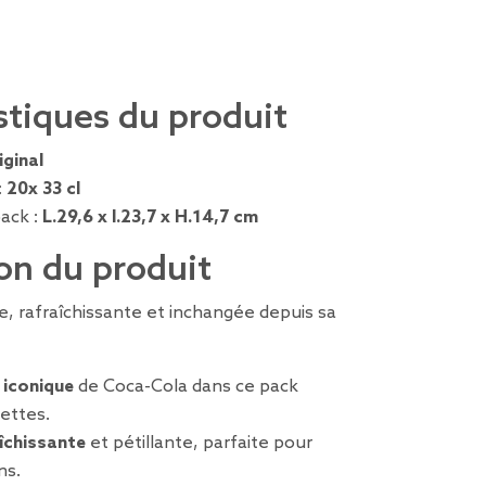
stiques du produit
iginal
:
20x 33 cl
ack :
L.29,6 x l.23,7 x H.14,7 cm
on du produit
, rafraîchissante et inchangée depuis sa
 iconique
de Coca-Cola dans ce pack
ettes.
îchissante
et pétillante, parfaite pour
ns.