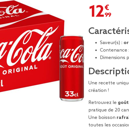
12,99 €
Caractéri
Saveur(s) :
or
Contenance 
Dimensions p
Descripti
Une recette unique
création !
Retrouvez le
goût
pratique de 20 can
Une boisson
rafra
toutes les occasio