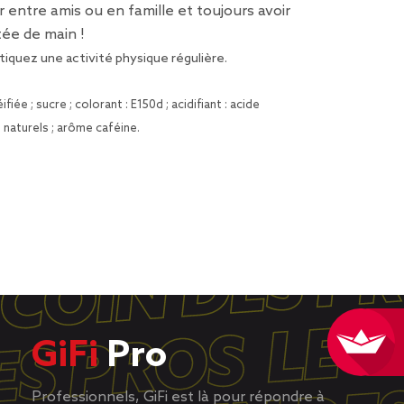
r entre amis ou en famille et toujours avoir
ée de main !
tiquez une activité physique régulière.
fiée ; sucre ; colorant : E150d ; acidifiant : acide
naturels ; arôme caféine.
GiFi
Pro
Professionnels, GiFi est là pour répondre à