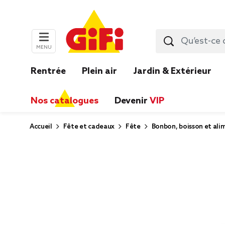
MENU
Rentrée
Plein air
Jardin & Extérieur
Nos catalogues
Devenir
VIP
Accueil
Fête et cadeaux
Fête
Bonbon, boisson et ali