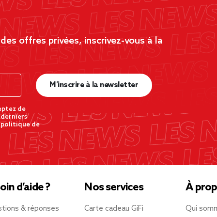
es offres privées, inscrivez-vous à la
M’inscrire à la newsletter
eptez de
 derniers
 politique de
oin d’aide ?
Nos services
À prop
tions & réponses
Carte cadeau GiFi
Qui som