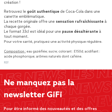
création !
Retrouvez le
goût authentique
de Coca-Cola dans une
canette emblématique.
La recette originale offre une
sensation rafraîchissante
à
chaque gorgée.
Le format 33cl est idéal pour une
pause désaltérante
à
tout moment.
Pour votre santé, pratiquez une activité physique régulière.
Composition :
eau gazéifiée; sucre; colorant : E150d; acidifiant :
acide phosphorique; arômes naturels dont caféine.
REF.
Ne manquez pas la
newsletter GiFi
Pour être informé des nouveautés et des offres