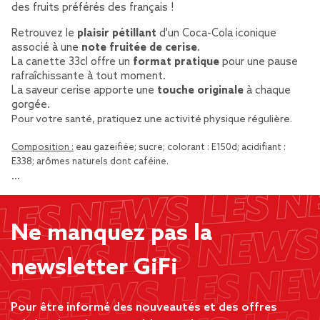
des fruits préférés des français !
Retrouvez le
plaisir pétillant
d'un Coca-Cola iconique
associé à une
note fruitée de cerise
.
La canette 33cl offre un
format pratique
pour une pause
rafraîchissante à tout moment.
La saveur cerise apporte une
touche originale
à chaque
gorgée.
Pour votre santé, pratiquez une activité physique régulière.
Composition :
eau gazeifiée; sucre; colorant : E150d; acidifiant :
E338; arômes naturels dont caféine.
…
Ne manquez pas la
newsletter GiFi
Pour être informé des nouveautés et des offres