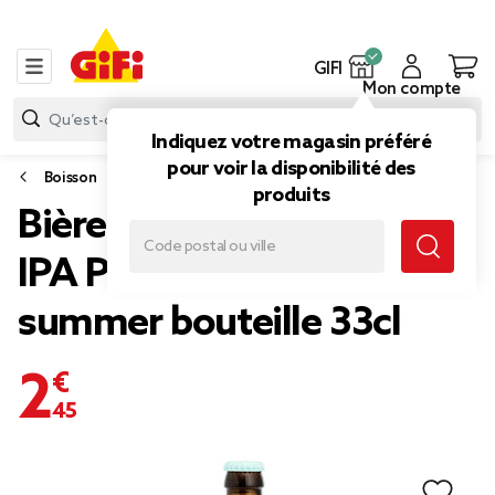
GIFI
Mon compte
Indiquez votre magasin préféré
pour voir la disponibilité des
Boisson
produits
Bière Corse ambrée Pietra
IPA Pale Ale 4,5%
summer bouteille 33cl
2,45 €