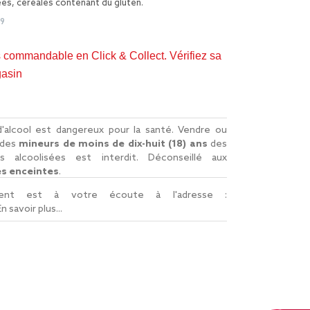
es, céréales contenant du gluten.
49
s commandable en Click & Collect. Vérifiez sa
gasin
d'alcool est dangereux pour la santé. Vendre ou
à des
mineurs de moins de dix-huit (18) ans
des
ns alcoolisées est interdit. Déconseillé aux
 enceintes
.
lient est à votre écoute à l'adresse :
En savoir plus...