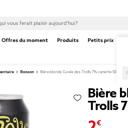
Offres du moment
Produits
Petits prix
N
mentaire
Boisson
Bière blonde Cuvée des Trolls 7% canette 50cl
Bière 
Trolls 
2,50 €