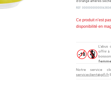
d'orange amères séché
REF.
0000000000006383
Ce produit n’est pa
disponibilité en ma
L'abus 
offrir 
boisso
femmes
Notre service c
serviceclient@gifi.fr