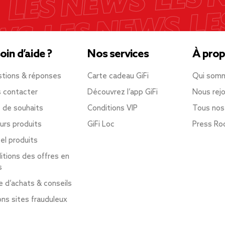
oin d’aide ?
Nos services
À prop
tions & réponses
Carte cadeau GiFi
Qui som
 contacter
Découvrez l’app GiFi
Nous rejo
e de souhaits
Conditions VIP
Tous nos
urs produits
GiFi Loc
Press R
el produits
itions des offres en
s
e d’achats & conseils
ons sites frauduleux