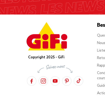
Bes
Ques
Nous
List
Copyright 2025 - GiFi
Reto
Rapp
Cond
cour
Guid
Acti