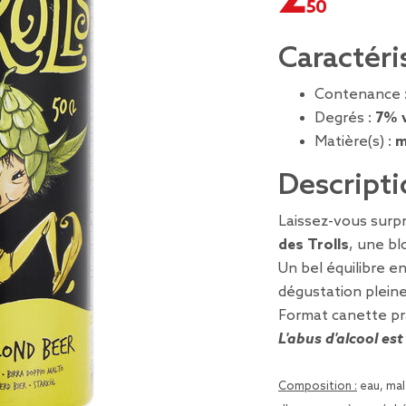
Caractéri
Contenance 
Degrés :
7% v
Matière(s) :
m
Descripti
Laissez-vous surpr
des Trolls
, une bl
Un bel équilibre e
dégustation pleine
Format canette pra
L'abus d'alcool es
Composition :
eau, mal