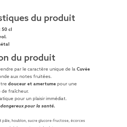
stiques du produit
:
50 cl
ol.
étal
on du produit
endre par le caractère unique de la
Cuvée
onde aux notes fruitées.
ntre
douceur et amertume
pour une
 de fraîcheur.
tique pour un plaisir immédiat.
t dangereux pour la santé.
t pâle, houblon, sucre glucore-fructose, écorces