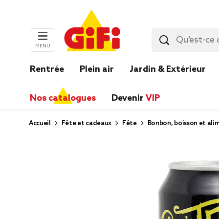
MENU
Rentrée
Plein air
Jardin & Extérieur
Nos catalogues
Devenir
VIP
Accueil
Fête et cadeaux
Fête
Bonbon, boisson et ali