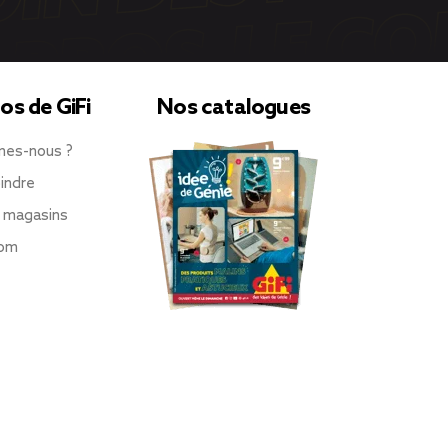
os de GiFi
Nos catalogues
mes-nous ?
indre
 magasins
oom