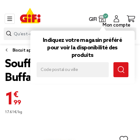
GIFI
Mon compte
Indiquez votre magasin préféré
pour voir la disponibilité des
Biscuit apéritif et snack
produits
Soufflés au fromage Herr's
Buffalo 113gr
1,99 €
17.61€/kg