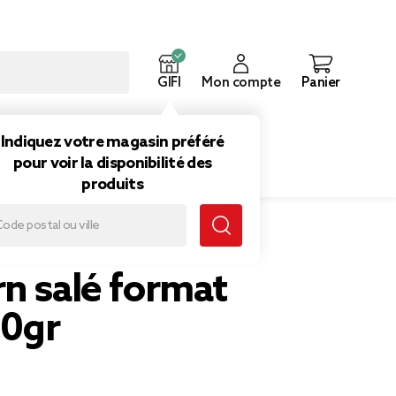
GIFI
Mon compte
Panier
ouveautés
Inspirations
Indiquez votre magasin préféré
pour voir la disponibilité des
produits
n salé format
0gr