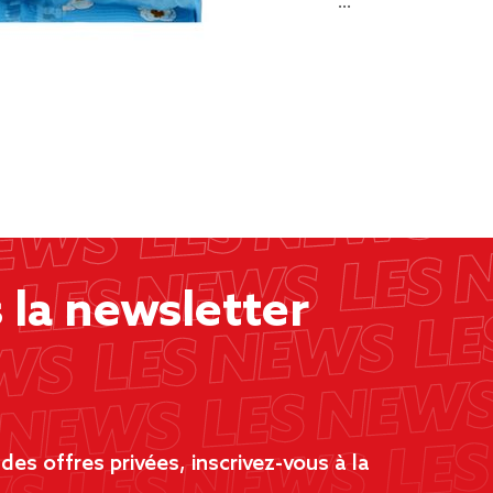
…
la newsletter
es offres privées, inscrivez-vous à la