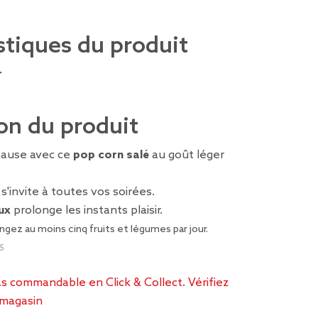
stiques du produit
r
on du produit
pause avec ce
pop corn salé
au goût léger
l s'invite à toutes vos soirées.
ux
prolonge les instants plaisir.
gez au moins cinq fruits et légumes par jour.
5
as commandable en Click & Collect. Vérifiez
n magasin