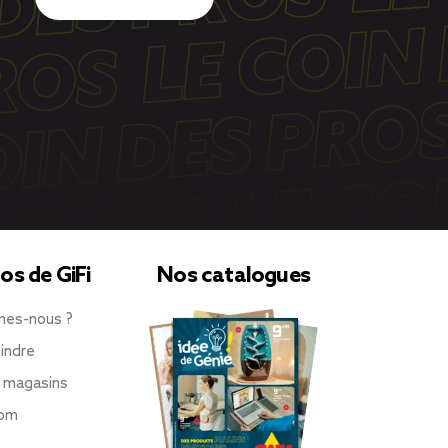
os de GiFi
Nos catalogues
mes-nous ?
indre
 magasins
oom