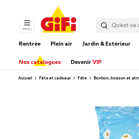
MENU
Rentrée
Plein air
Jardin & Extérieur
Nos catalogues
Devenir
VIP
Accueil
Fête et cadeaux
Fête
Bonbon, boisson et ali