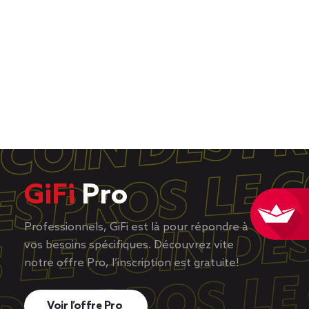
GiFi
Pro
Professionnels, GiFi est là pour répondre à
vos besoins spécifiques. Découvrez vite
notre offre Pro, l’inscription est gratuite!
Voir l’offre Pro