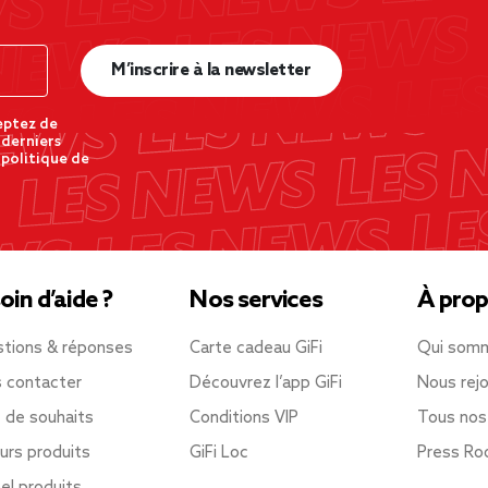
M’inscrire à la newsletter
eptez de
 derniers
 politique de
oin d’aide ?
Nos services
À prop
tions & réponses
Carte cadeau GiFi
Qui som
 contacter
Découvrez l’app GiFi
Nous rejo
e de souhaits
Conditions VIP
Tous nos
urs produits
GiFi Loc
Press R