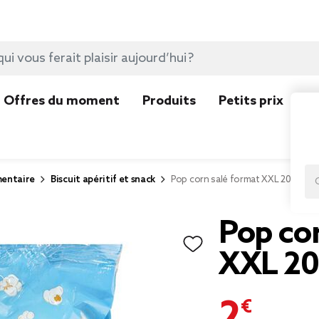
Offres du moment
Produits
Petits prix
N
mentaire
Biscuit apéritif et snack
Pop corn salé format XXL 200gr
Pop cor
XXL 20
2,99 €