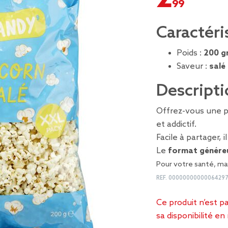
Caractéri
Poids :
200 g
Saveur :
salé
Descripti
Offrez-vous une 
et addictif.
Facile à partager, i
Le
format génére
Pour votre santé, man
REF.
00000000000064297
Ce produit n’est p
sa disponibilité e