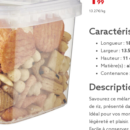
13.27€/kg
Caractéri
Longueur :
1
Largeur :
13.
Hauteur :
11
Matière(s) :
a
Contenance 
Descripti
Savourez ce mélang
de riz, présenté d
Idéal pour vos mom
légèreté et plaisir.
Facile à conserver