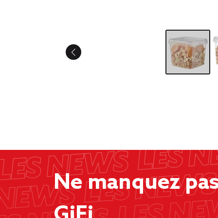
Ne manquez pas 
GiFi