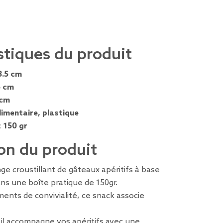
stiques du produit
8.5 cm
5 cm
 cm
limentaire, plastique
:
150 gr
on du produit
e croustillant de gâteaux apéritifs à base
ans une boîte pratique de 150gr.
ents de convivialité, ce snack associe
, il accompagne vos apéritifs avec une