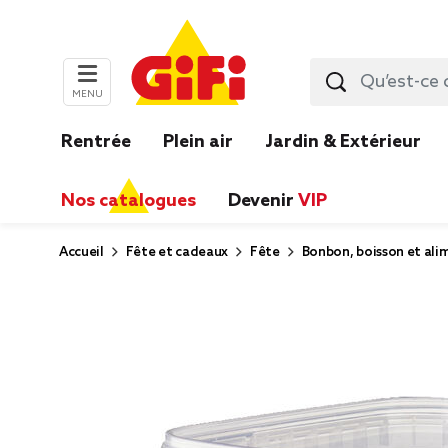
MENU
Rentrée
Plein air
Jardin & Extérieur
Nos catalogues
Devenir
VIP
Accueil
Fête et cadeaux
Fête
Bonbon, boisson et ali