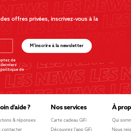
es offres privées, inscrivez-vous à la
M’inscrire à la newsletter
eptez de
 derniers
 politique de
oin d’aide ?
Nos services
À prop
tions & réponses
Carte cadeau GiFi
Qui som
 contacter
Découvrez l’app GiFi
Nous rejo