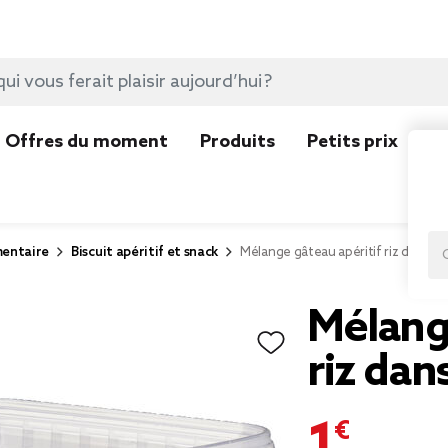
Offres du moment
Produits
Petits prix
N
mentaire
Biscuit apéritif et snack
Mélange gâteau apéritif riz dans bo
Mélange
riz dan
1,99 €