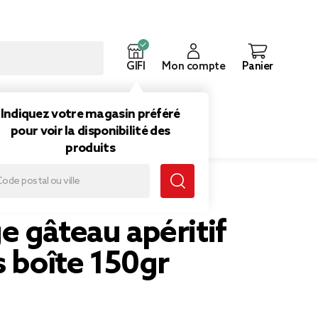
GIFI
Mon compte
Panier
ouveautés
Inspirations
Indiquez votre magasin préféré
pour voir la disponibilité des
produits
îte 150gr
 gâteau apéritif
s boîte 150gr