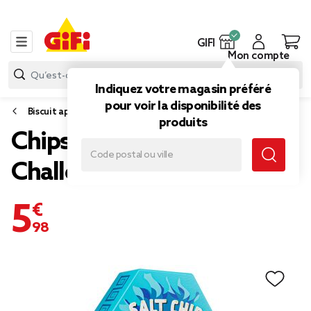
GIFI
Mon compte
Indiquez votre magasin préféré
pour voir la disponibilité des
Biscuit apéritif et snack
produits
Chips ultra salée Hot Chip
Challenge 8gr
5,98 €