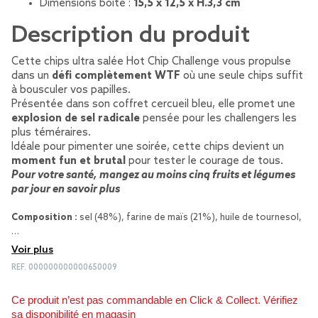
Dimensions boîte :
15,5 x 12,5 x H.3,3 cm
Description du produit
Cette chips ultra salée Hot Chip Challenge vous propulse
dans un
défi complètement WTF
où une seule chips suffit
à bousculer vos papilles.
Présentée dans son coffret cercueil bleu, elle promet une
explosion de sel radicale
pensée pour les challengers les
plus téméraires.
Idéale pour pimenter une soirée, cette chips devient un
moment fun et brutal
pour tester le courage de tous.
Pour votre santé, mangez au moins cinq fruits et légumes
par jour
en savoir plus
Composition :
sel (48%), farine de maïs (21%), huile de tournesol,
…
Voir plus
REF.
000000000000650009
Ce produit n’est pas commandable en Click & Collect. Vérifiez
sa disponibilité en magasin