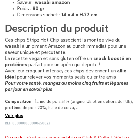
Saveur :
wasabi amazon
Poids :
80 gr
Dimensions sachet :
14 x 4 x H.22 cm
Description du produit
Ces chips Stripz Hot Chip associent la montée vive du
wasabi
à un piment Amazon au punch immédiat pour une
saveur unique et percutante.
La recette vegan et sans gluten offre un
snack boosté en
protéines
parfait pour un apéro qui dépote !
Avec leur croquant intense, ces chips deviennent un
allié
idéal
pour relever vos moments seuls ou entre amis !
Pour votre santé, mangez au moins cinq fruits et légumes
par jour
en savoir plus
Composition :
farine de pois 51% (origine: UE et en dehors de l'UE),
protéine de pois 20%, huile de colza, …
Voir plus
REF.
000000000000650023
Ce produit n’est pas commandable en Click & Collect. Vérifiez