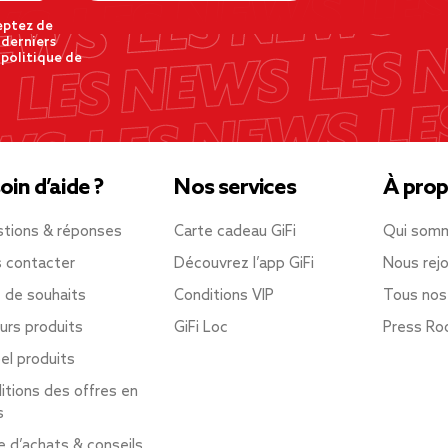
eptez de
 derniers
 politique de
oin d’aide ?
Nos services
À prop
tions & réponses
Carte cadeau GiFi
Qui som
 contacter
Découvrez l’app GiFi
Nous rejo
e de souhaits
Conditions VIP
Tous nos
urs produits
GiFi Loc
Press R
el produits
itions des offres en
s
e d’achats & conseils