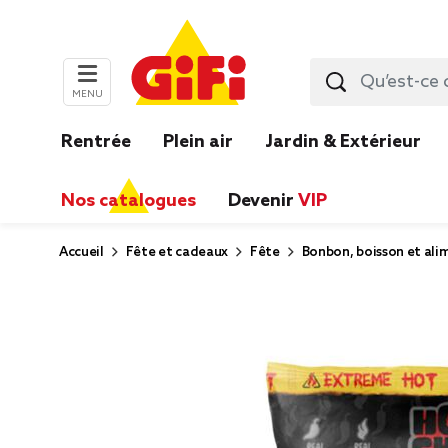
MENU
Rentrée
Plein air
Jardin & Extérieur
Nos catalogues
Devenir
VIP
Accueil
Fête et cadeaux
Fête
Bonbon, boisson et ali