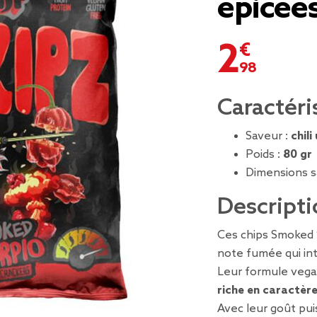
épicée
2,98 €
Caractéri
Saveur :
chili
Poids :
80 gr
Dimensions s
Descripti
Ces chips Smoked
note fumée qui in
Leur formule vega
riche en caractèr
Avec leur goût pui