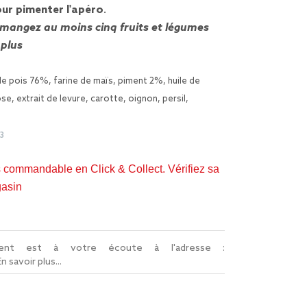
ur pimenter l'apéro
.
 mangez au moins cinq fruits et légumes
 plus
de pois 76%, farine de maïs, piment 2%, huile de
se, extrait de levure, carotte, oignon, persil,
3
s commandable en Click & Collect. Vérifiez sa
gasin
lient est à votre écoute à l'adresse :
En savoir plus...