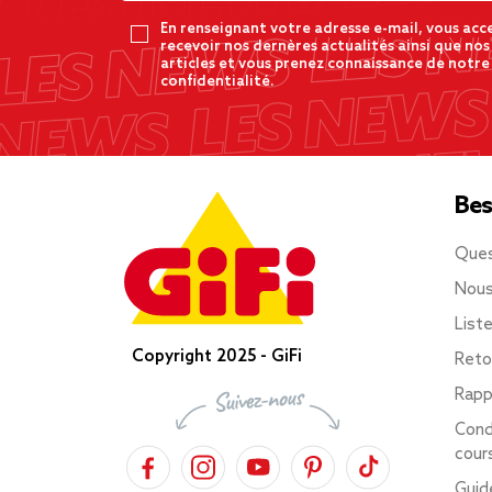
En renseignant votre adresse e-mail, vous acc
recevoir nos dernères actualités ainsi que nos
articles et vous prenez connaissance de notre
confidentialité.
Bes
Ques
Nous
List
Copyright 2025 - GiFi
Reto
Rapp
Cond
cour
Guid