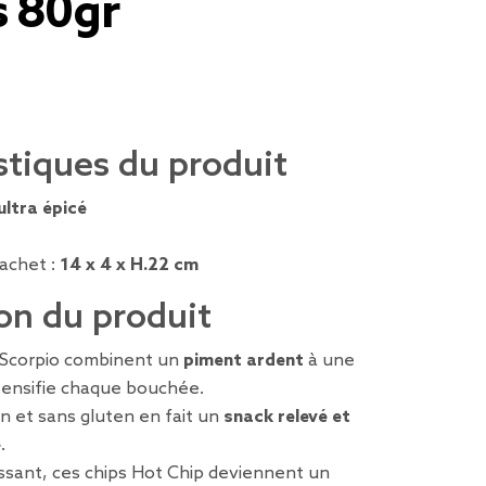
s 80gr
stiques du produit
 ultra épicé
achet :
14 x 4 x H.22 cm
on du produit
 Scorpio combinent un
piment ardent
à une
tensifie chaque bouchée.
n et sans gluten en fait un
snack relevé et
e
.
ssant, ces chips Hot Chip deviennent un