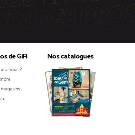
os de GiFi
Nos catalogues
mes-nous ?
indre
 magasins
oom