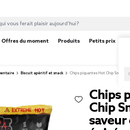
Offres du moment
Produits
Petits prix
N
mentaire
Biscuit apéritif et snack
Chips piquantes Hot Chip Smoked Sc
Chips 
Chip S
saveur c