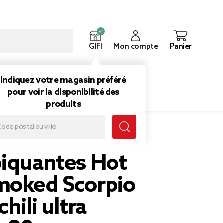
GIFI
Mon compte
Panier
ouveautés
Inspirations
Indiquez votre magasin préféré
pour voir la disponibilité des
produits
orpio saveur chili ultra épicées 80gr
piquantes Hot
moked Scorpio
hili ultra