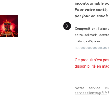
incontournable po
Pour votre santé,
par jour
en savoir
Composition :
farine 
colza, sel marin, dextro
mélange d'épices.
REF.
00000000000065007
Ce produit n’est pa
disponibilité en ma
Notre service c
serviceclient@gifi.fr