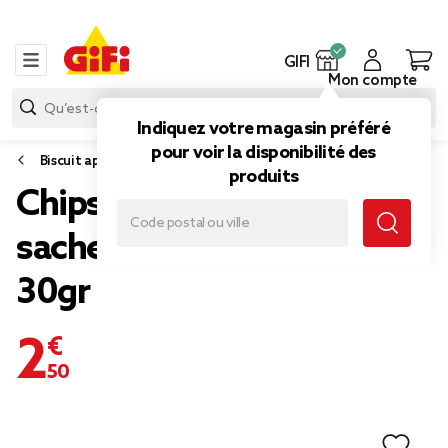
GIFI
Mon compte
Indiquez votre magasin préféré
pour voir la disponibilité des
Biscuit apéritif et snack
produits
Chips Croky Party Mix 6
sachets individuels de
30gr
2,50 €