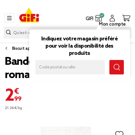
GIFI
Mon compte
Indiquez votre magasin préféré
pour voir la disponibilité des
Biscuit apéritif et snack
produits
Bandes pain croustillant au
romarin 140gr
2,99 €
21.36€/kg