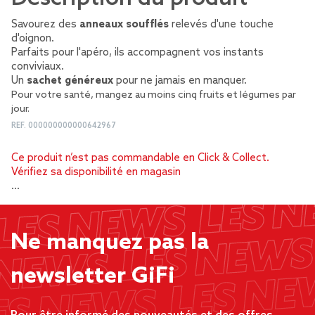
Savourez des
anneaux soufflés
relevés d'une touche
d'oignon.
Parfaits pour l'apéro, ils accompagnent vos instants
conviviaux.
Un
sachet généreux
pour ne jamais en manquer.
Pour votre santé, mangez au moins cinq fruits et légumes par
jour.
REF.
000000000000642967
Ce produit n’est pas commandable en Click & Collect.
Vérifiez sa disponibilité en magasin
…
Ne manquez pas la
newsletter GiFi