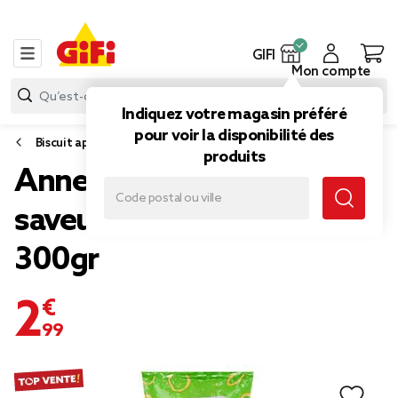
GIFI
Mon compte
Indiquez votre magasin préféré
pour voir la disponibilité des
Biscuit apéritif et snack
produits
Anneau maïs soufflé
saveur oignon format XXL
300gr
2,99 €