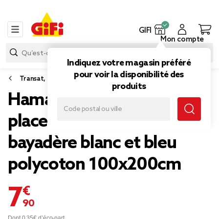
GIFI
Mon compte
Indiquez votre magasin préféré
pour voir la disponibilité des
Transat, hamac, fauteuil de jardin
produits
Hamac à suspendre 1
place Madere motif
bayadère blanc et bleu
polycoton 100x200cm
7,90 €
Dont 0,35€ d’éco-part