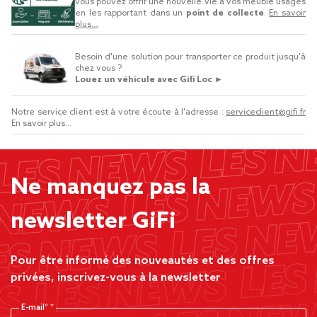
vous pouvez offrir une nouvelle vie à vos meuble usagés
en les rapportant dans un
point de collecte
.
En savoir
plus...
.
Besoin d'une solution pour transporter ce produit jusqu'à
chez vous ?
Louez un véhicule avec Gifi Loc ►
Notre service client est à votre écoute à l'adresse :
serviceclient@gifi.fr
En savoir plus...
Ne manquez pas la
newsletter GiFi
Pour être informé des nouveautés et des offres
privées, inscrivez-vous à la newsletter
E-mail*