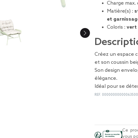
Charge max. 
Matière(s) :
s
et garnissa
Coloris :
vert
Descripti
Créez un espace c
et son coussin bei
Son design envelop
élégance.
Idéal pour se déten
REF.
0000000000006350
Ce prod
vous po