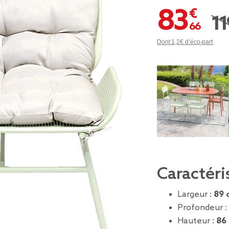
83,66 €
119
Pri
Dont 1,2€ d’éco-part
Caractéri
Largeur :
89 
Profondeur :
Hauteur :
86