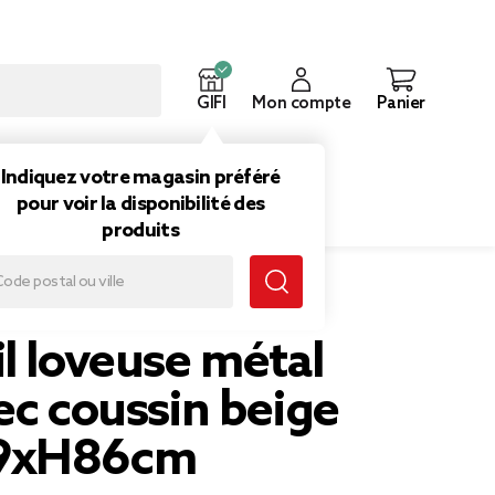
GIFI
Mon compte
Panier
ouveautés
Inspirations
Indiquez votre magasin préféré
pour voir la disponibilité des
produits
sin beige 89xP79xH86cm
l loveuse métal
ec coussin beige
9xH86cm