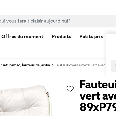
Offres du moment
Produits
Petits prix
N
nsat, hamac, fauteuil de jardin
Fauteuil loveuse métal vert avec cous
Fauteui
vert av
89xP7