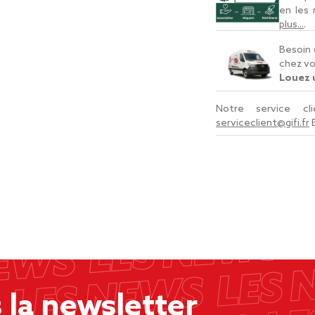
en les
plus...
.
Besoin 
chez vo
Louez u
Notre service c
serviceclient@gifi.fr
la newsletter