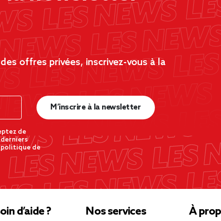
es offres privées, inscrivez-vous à la
M’inscrire à la newsletter
eptez de
 derniers
 politique de
oin d’aide ?
Nos services
À prop