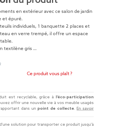
ion
du produit
ments en extérieur avec ce salon de jardin
 et épuré.
uils individuels, 1 banquette 2 places et
teau en verre trempé, il offre un espace
table.
 textilène gris …
2
Ce produit vous plaît ?
uit est recyclable, grâce à
l’éco-participation
uvez offrir une nouvelle vie à vos meuble usagés
 rapportant dans un
point de collecte
.
En savoir
d'une solution pour transporter ce produit jusqu'à