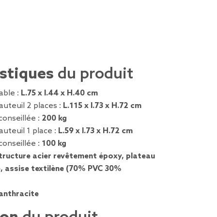
istiques
du produit
able :
L.75 x l.44 x H.40 cm
uteuil 2 places :
L.115 x l.73 x H.72 cm
conseillée :
200 kg
uteuil 1 place :
L.59 x l.73 x H.72 cm
conseillée :
100 kg
tructure acier revêtement époxy, plateau
, assise textilène (70% PVC 30%
 anthracite