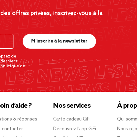
es offres privées, inscrivez-vous à la
M’inscrire à la newsletter
eptez de
 derniers
 politique de
oin d’aide ?
Nos services
À prop
tions & réponses
Carte cadeau GiFi
Qui som
 contacter
Découvrez l’app GiFi
Nous rejo