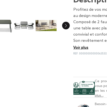
Descript
Profitez de vos mo
au design moderne
Composé de 2 faute
une table avec pla
convivial et confor
Son revêtement en
Voir plus
REF.
00000000000063533
Ce prod
vous po
en les
plus...
.
Besoin 