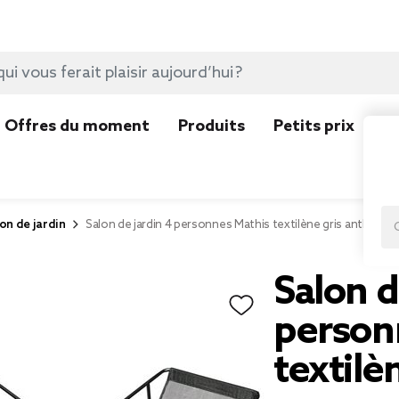
Offres du moment
Produits
Petits prix
N
on de jardin
Salon de jardin 4 personnes Mathis textilène gris anthracit
Salon d
person
textilè