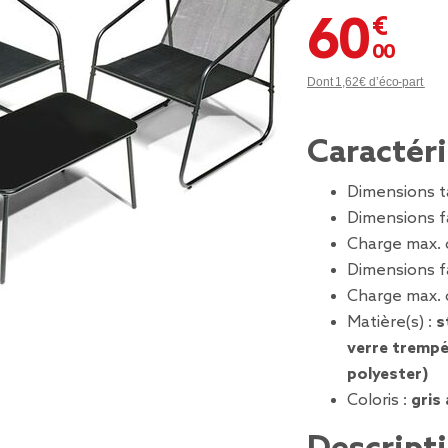
60,00 €
Dont 1,62€ d’éco-part
Caractér
Dimensions t
Dimensions fa
Charge max. 
Dimensions fa
Charge max. 
Matière(s) :
s
verre trempé
polyester)
Coloris :
gris