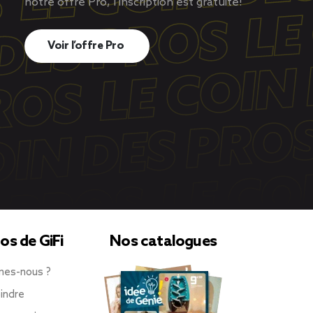
notre offre Pro, l’inscription est gratuite!
Voir l’offre Pro
os de GiFi
Nos catalogues
mes-nous ?
indre