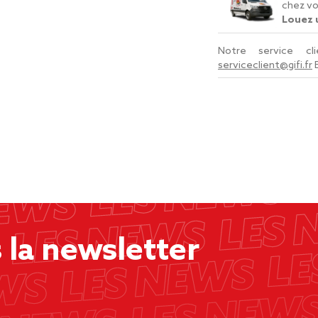
chez vo
Louez u
Notre service c
serviceclient@gifi.fr
la newsletter