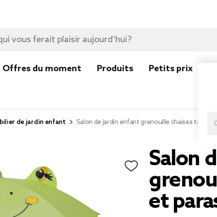
Offres du moment
Produits
Petits prix
N
ilier de jardin enfant
Salon de jardin enfant grenouille chaises table et
Salon d
grenoui
et para