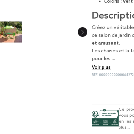
Coloris :
vert
Descripti
Créez un véritable
ce salon de jardin 
et amusant
.
Les chaises et la 
pour les …
Voir plus
REF.
00000000000064272
Ce prod
vous po
en les
plus...
.