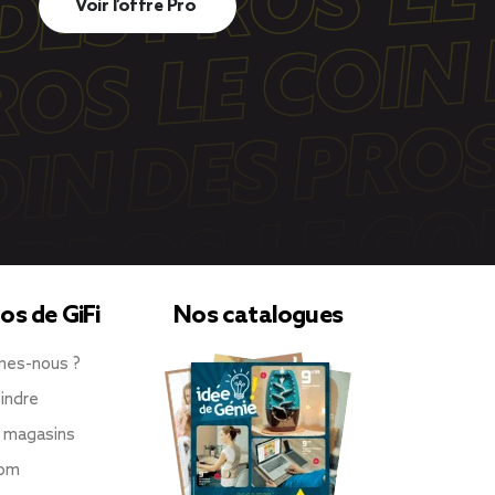
Voir l’offre Pro
os de GiFi
Nos catalogues
mes-nous ?
indre
 magasins
oom