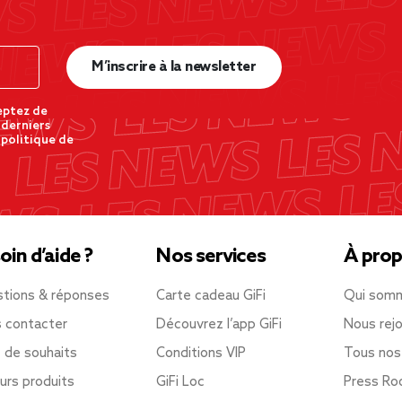
M’inscrire à la newsletter
eptez de
 derniers
 politique de
oin d’aide ?
Nos services
À prop
tions & réponses
Carte cadeau GiFi
Qui som
 contacter
Découvrez l’app GiFi
Nous rejo
e de souhaits
Conditions VIP
Tous nos
urs produits
GiFi Loc
Press R