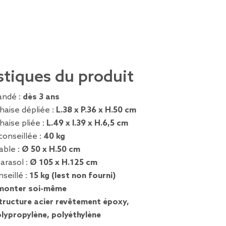
stiques du produit
ndé :
dès 3 ans
haise dépliée :
L.38 x P.36 x H.50 cm
aise pliée :
L.49 x l.39 x H.6,5 cm
conseillée :
40 kg
able :
Ø 50 x H.50 cm
arasol :
Ø 105 x H.125 cm
nseillé :
15 kg (lest non fourni)
monter soi-même
tructure acier revêtement époxy,
olypropylène, polyéthylène