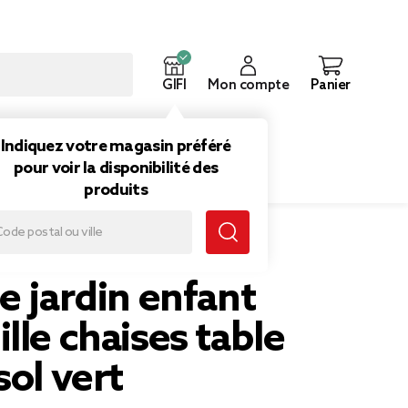
GIFI
Mon compte
Panier
ouveautés
Inspirations
Indiquez votre magasin préféré
pour voir la disponibilité des
produits
 parasol vert
e jardin enfant
lle chaises table
sol vert