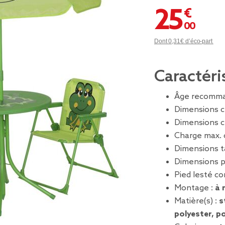
25,00 €
Dont 0,31€ d’éco-part
Caractéri
Âge recomma
Dimensions c
Dimensions ch
Charge max. 
Dimensions t
Dimensions p
Pied lesté co
Montage :
à 
Matière(s) :
s
polyester, p