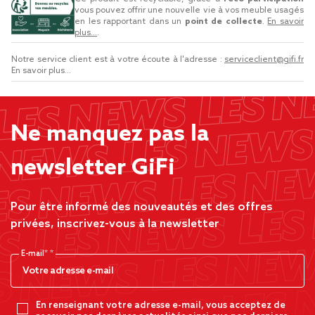
vous pouvez offrir une nouvelle vie à vos meuble usagés
en les rapportant dans un
point de collecte
.
En savoir
plus...
.
Notre service client est à votre écoute à l'adresse :
serviceclient@gifi.fr
En savoir plus...
Ne manquez pas la
newsletter GiFi
Pour être informé des nouveautés et des offres
privées, inscrivez-vous à la newsletter
E-mail*
En renseignant votre adresse e-mail, vous acceptez de