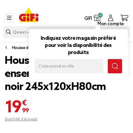
GIFI
Mon compte
Indiquez votre magasin préféré
pour voir la disponibilité des
Housse de protection
produits
Housse de protection
ensemble repas Oxford
noir 245x120xH80cm
19,99 €
Dont 0,6€ d’éco-part