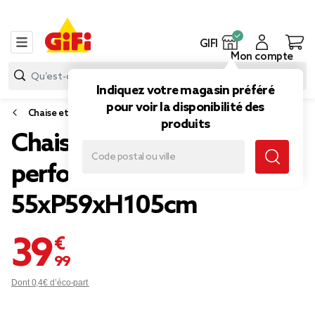
GIFI
Mon compte
Indiquez votre magasin préféré
pour voir la disponibilité des
Chaise et banc de jardin
produits
Chaise haute Faro acier
perforé gris
55xP59xH105cm
39,99 €
Dont 0,4€ d’éco-part