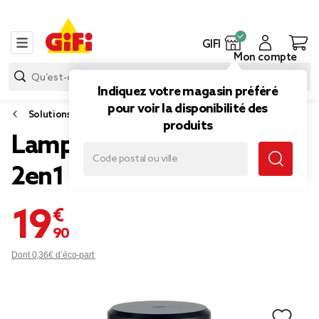
GIFI
Mon compte
Indiquez votre magasin préféré
pour voir la disponibilité des
Solutions insecticide
produits
Lampe UV anti-insectes
2en1 Ø12xH24cm
19,90 €
Dont 0,36€ d’éco-part