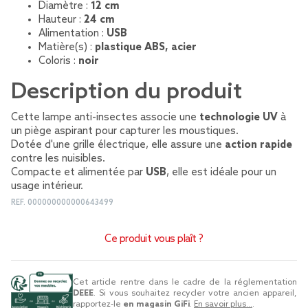
Diamètre :
12 cm
Hauteur :
24 cm
Alimentation :
USB
Matière(s) :
plastique ABS, acier
Coloris :
noir
Description du produit
Cette lampe anti-insectes associe une
technologie UV
à
un piège aspirant pour capturer les moustiques.
Dotée d'une grille électrique, elle assure une
action rapide
contre les nuisibles.
Compacte et alimentée par
USB
, elle est idéale pour un
usage intérieur.
REF.
000000000000643499
Ce produit vous plaît ?
Cet article rentre dans le cadre de la réglementation
DEEE
. Si vous souhaitez recycler votre ancien appareil,
rapportez-le
en magasin GiFi
.
En savoir plus...
.