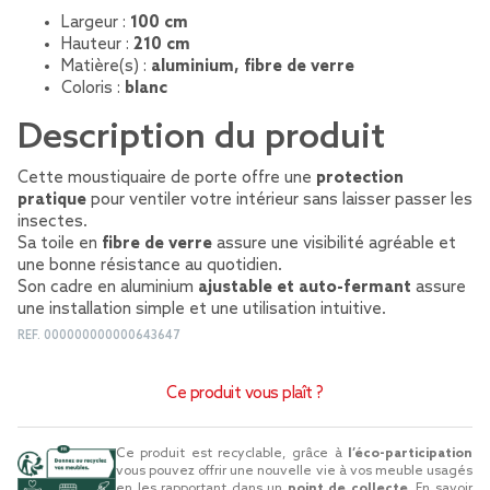
Largeur :
100 cm
Hauteur :
210 cm
Matière(s) :
aluminium, fibre de verre
Coloris :
blanc
Description du produit
Cette moustiquaire de porte offre une
protection
pratique
pour ventiler votre intérieur sans laisser passer les
insectes.
Sa toile en
fibre de verre
assure une visibilité agréable et
une bonne résistance au quotidien.
Son cadre en aluminium
ajustable et auto-fermant
assure
une installation simple et une utilisation intuitive.
REF.
000000000000643647
Ce produit vous plaît ?
Ce produit est recyclable, grâce à
l’éco-participation
vous pouvez offrir une nouvelle vie à vos meuble usagés
en les rapportant dans un
point de collecte
.
En savoir