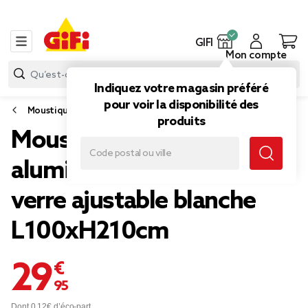
GIFI
Mon compte
Indiquez votre magasin préféré
pour voir la disponibilité des
Moustiquaire
produits
Moustiquaire porte
aluminium toile fibre de
verre ajustable blanche
L100xH210cm
29,95 €
Dont 0,12€ d’éco-part