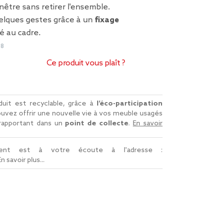
nêtre sans retirer l'ensemble.
uelques gestes grâce à un
fixage
é au cadre.
68
Ce produit vous plaît ?
uit est recyclable, grâce à
l’éco-participation
uvez offrir une nouvelle vie à vos meuble usagés
 rapportant dans un
point de collecte
.
En savoir
lient est à votre écoute à l'adresse :
En savoir plus...