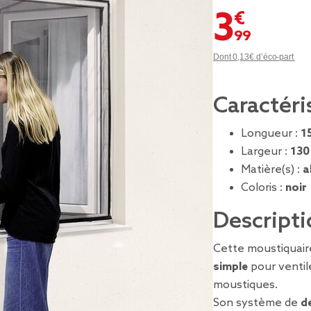
3,99 €
Dont 0,13€ d’éco-part
Caractéri
Longueur :
1
Largeur :
130
Matière(s) :
a
Coloris :
noir
Descripti
Cette moustiquai
simple
pour ventile
moustiques.
Son système de
d