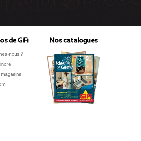
os de GiFi
Nos catalogues
mes-nous ?
indre
 magasins
oom