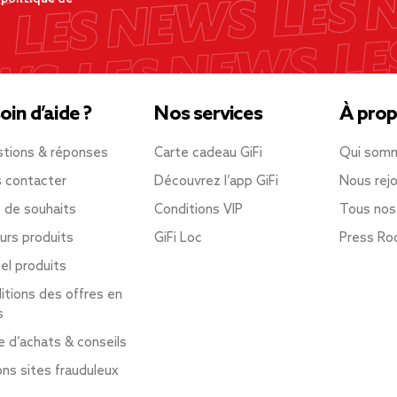
oin d’aide ?
Nos services
À prop
tions & réponses
Carte cadeau GiFi
Qui som
 contacter
Découvrez l’app GiFi
Nous rejo
e de souhaits
Conditions VIP
Tous nos
urs produits
GiFi Loc
Press R
el produits
itions des offres en
s
e d’achats & conseils
ons sites frauduleux