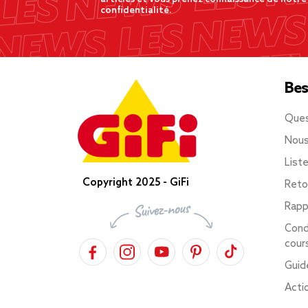
confidentialité.
Bes
Ques
Nous
List
Copyright 2025 - GiFi
Reto
Rapp
Cond
cour
Guid
Acti