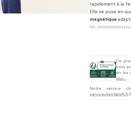
rapidement à la fe
Elle se pose en q
magnétique
adapt
REF.
0000000000006436
Ce prod
vous po
en les
plus...
.
Notre service c
serviceclient@gifi.fr