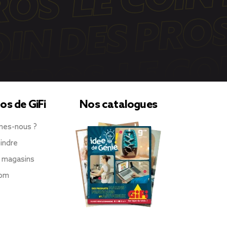
os de GiFi
Nos catalogues
mes-nous ?
indre
 magasins
oom