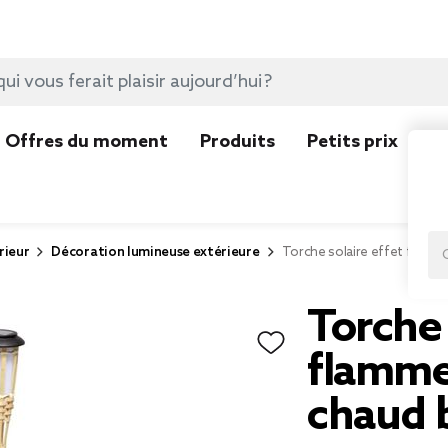
Offres du moment
Produits
Petits prix
N
rieur
Décoration lumineuse extérieure
Torche solaire effet flamm
Torche 
flamme
chaud