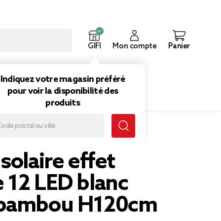
GIFI
Mon compte
Panier
ouveautés
Inspirations
Indiquez votre magasin préféré
pour voir la disponibilité des
produits
e 12 LED blanc chaud bambou H120cm
solaire effet
 12 LED blanc
 bambou H120cm