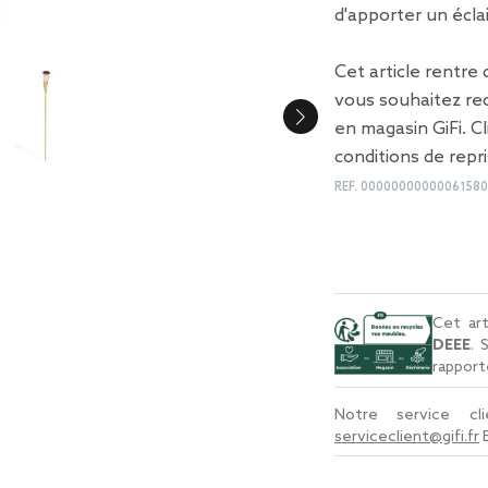
d'apporter un écla
Cet article rentre
vous souhaitez rec
en magasin GiFi. C
conditions de repr
REF.
00000000000061580
Cet art
DEEE
. 
rapport
Notre service c
serviceclient@gifi.fr