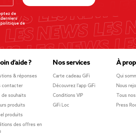
eptez de
 derniers
 politique de
oin d’aide ?
Nos services
À prop
tions & réponses
Carte cadeau GiFi
Qui som
 contacter
Découvrez l’app GiFi
Nous rejo
e de souhaits
Conditions VIP
Tous nos
urs produits
GiFi Loc
Press R
el produits
itions des offres en
s