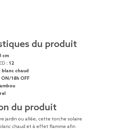
stiques du produit
0 cm
ED :
12
:
blanc chaud
 ON/18h OFF
ambou
rel
on du produit
e jardin ou allée, cette torche solaire
blanc chaud et à effet flamme afin